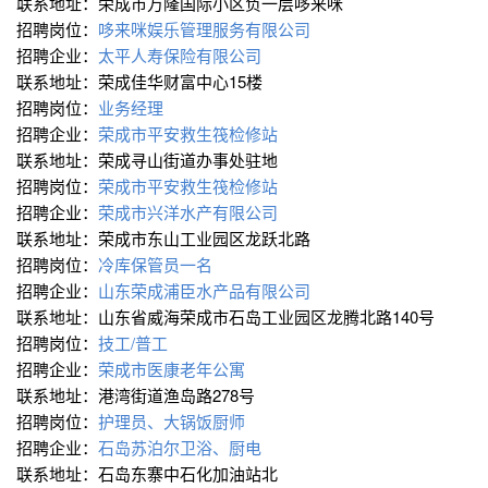
联系地址：荣成市万隆国际小区负一层哆来咪
招聘岗位：
哆来咪娱乐管理服务有限公司
招聘企业：
太平人寿保险有限公司
联系地址：荣成佳华财富中心15楼
招聘岗位：
业务经理
招聘企业：
荣成市平安救生筏检修站
联系地址：荣成寻山街道办事处驻地
招聘岗位：
荣成市平安救生筏检修站
招聘企业：
荣成市兴洋水产有限公司
联系地址：荣成市东山工业园区龙跃北路
招聘岗位：
冷库保管员一名
招聘企业：
山东荣成浦臣水产品有限公司
联系地址：山东省威海荣成市石岛工业园区龙腾北路140号
招聘岗位：
技工/普工
招聘企业：
荣成市医康老年公寓
联系地址：港湾街道渔岛路278号
招聘岗位：
护理员、大锅饭厨师
招聘企业：
石岛苏泊尔卫浴、厨电
联系地址：石岛东寨中石化加油站北