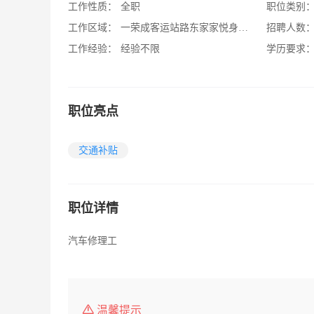
工作性质：
全职
职位类别
工作区域：
一荣成客运站路东家家悦身北 二斥山红绿灯北一千米路东
招聘人数
工作经验：
经验不限
学历要求
职位亮点
交通补贴
职位详情
汽车修理工
温馨提示