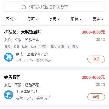
4000-5000元
本科
行政后勤
建筑装潢
确定
区域
月薪
学历
职位
更多
5000-8000元
硕士
销售岗位
教师
护理员、大锅饭厨师
3000-4000元
8000-12000元
博士
文员
护士
08-10
女性
不限
经验不限
12000-20000元
财务会计
传单派发
包吃
包住
医保
社保
年终奖
住房公积金
节日福利
荣成市医康老年公寓
其他
超市零售
促销导购
申请
私营
1-49
餐饮服务
网络IT
保健按摩
销售顾问
3000-4000元
快递员
前台接待
08-10
女性
不限
经验不限
收银员
技术员/工程师
上城海悦广场
申请
私营
1-49
销售岗位
水电/机修
部门经理