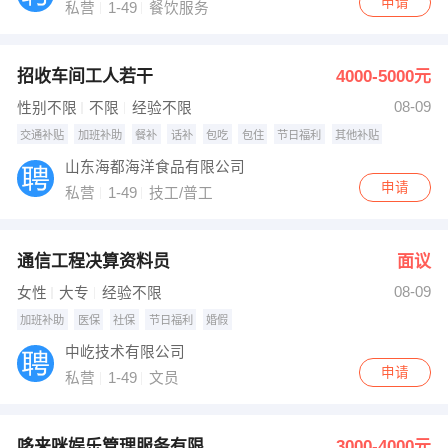
申请
私营
1-49
餐饮服务
招收车间工人若干
4000-5000元
08-09
性别不限
不限
经验不限
交通补贴
加班补助
餐补
话补
包吃
包住
节日福利
其他补贴
山东海都海洋食品有限公司
申请
私营
1-49
技工/普工
通信工程决算资料员
面议
08-09
女性
大专
经验不限
加班补助
医保
社保
节日福利
婚假
中屹技术有限公司
申请
私营
1-49
文员
哆来咪娱乐管理服务有限公司
3000-4000元