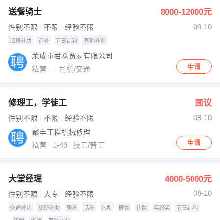
送餐骑士
8000-12000元
出纳
保险
08-10
性别不限
不限
经验不限
编辑
法律
加班补助
话补
节日福利
其他补贴
荣成市君众贸易有限公司
保洁
贸易采购
申请
私营
司机/交通
跟单
理财顾问
修理工，学徒工
面议
其他职位
08-10
性别不限
不限
经验不限
聚丰工程机械修理
申请
私营
1-49
技工/普工
大堂经理
4000-5000元
08-10
性别不限
大专
经验不限
交通补贴
加班补助
房补
话补
包吃
医保
社保
年终奖
节日福利