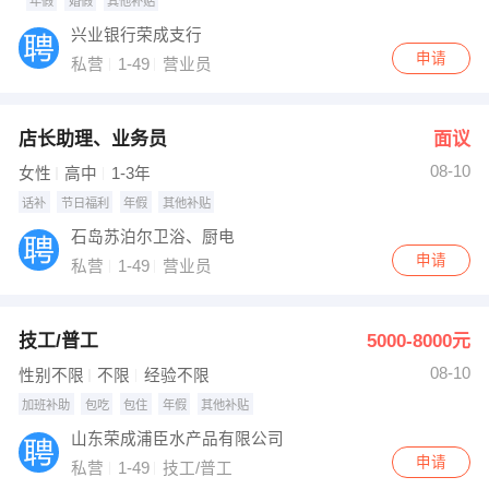
年假
婚假
其他补贴
兴业银行荣成支行
申请
私营
1-49
营业员
店长助理、业务员
面议
08-10
女性
高中
1-3年
话补
节日福利
年假
其他补贴
石岛苏泊尔卫浴、厨电
申请
私营
1-49
营业员
技工/普工
5000-8000元
08-10
性别不限
不限
经验不限
加班补助
包吃
包住
年假
其他补贴
山东荣成浦臣水产品有限公司
申请
私营
1-49
技工/普工