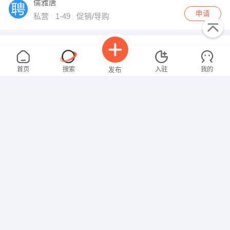
儒雅唐
申请
私营
1-49
促销/导购
会计
面议
08-09
性别不限
不限
经验不限
首页
搜索
入驻
我的
发布
社保
灯店
申请
私营
1-49
财务/会计
狼人杀剧本杀游戏指导
面议
招聘信息
求职简历
08-09
女性
不限
经验不限
其他补贴
荣成九龙城金羽时光轰趴馆
申请
私营
1-49
其他职位