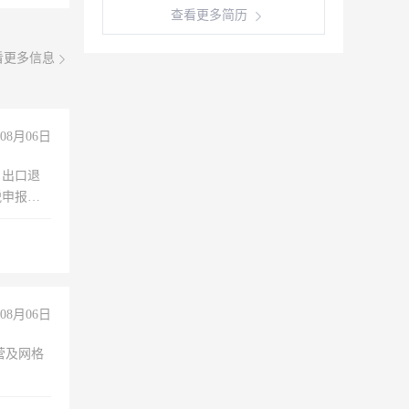
查看更多简历
看更多信息
08月06日
，出口退
税申报、
理乱账业
职会计工
08月06日
营及网格