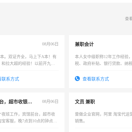
查
08月06日
兼职会计
，B本。双证齐全，马上下A本！有
本人女中级职称12年工作经验
，和拉大超的经验！以前开九米
税、政府补贴、银行贷款、纳
土车
为各类公司策划，设建新账，
务，财务咨询等业务。欲求兼
看联系方式
查看联系方式
作
宾馆前台，超市收银员，淘宝客服
08月06日
文员 兼职
个夜班工作，宾馆前台，超市收
曾做企业官网，阿里 淘宝代运
淘宝客服，晚7点到10点的钟点
销售。
烦看到的老板加我微信聊，手机