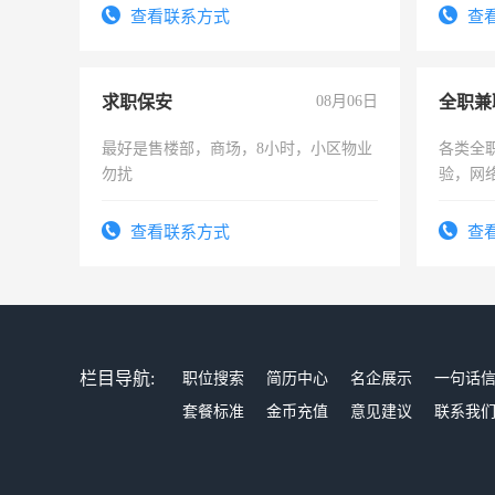
号同微
查看联系方式
查
求职保安
08月06日
全职兼
最好是售楼部，商场，8小时，小区物业
各类全
勿扰
验，网
队长，
有高低
查看联系方式
查
栏目导航:
职位搜索
简历中心
名企展示
一句话
套餐标准
金币充值
意见建议
联系我