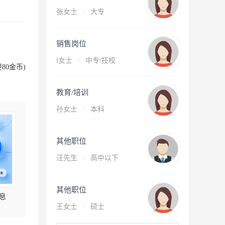
张女士
·
大专
销售岗位
l女士
·
中专/技校
80金币)
教育/培训
孙女士
·
本科
其他职位
汪先生
·
高中以下
其他职位
息
王女士
·
硕士