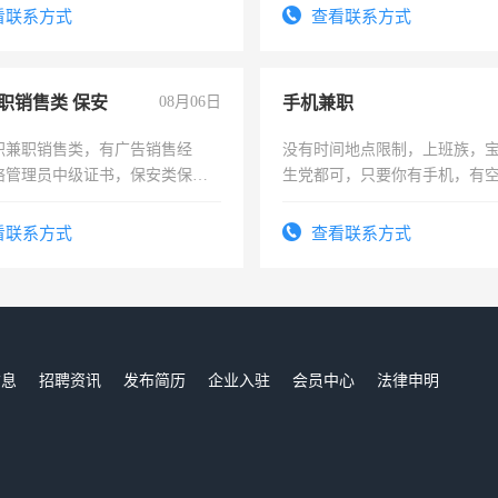
信
看联系方式
查看联系方式
职销售类 保安
08月06日
手机兼职
职兼职销售类，有广告销售经
没有时间地点限制，上班族，
络管理员中级证书，保安类保安
生党都可，只要你有手机，有
形象岗或幼儿园保安，维修水电
间，一单一结，一天二三十不
压电工证和十几年工作经验
勤快的四五十，每天挣零花钱
看联系方式
查看联系方式
信息
招聘资讯
发布简历
企业入驻
会员中心
法律申明
们