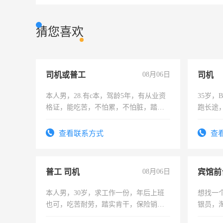
猜您喜欢
司机或普工
08月06日
司机
本人男，28.有c本，驾龄5年，有从业资
35岁
格证，能吃苦，不怕累，不怕脏，踏
跑长途
实，需求稳定工作一份，保险不干
六，渣
查看联系方式
查
普工 司机
08月06日
本人男，30岁，求工作一份，年后上班
想找一
也可，吃苦耐劳，踏实肯干，保险销售
银员，
勿扰
工，麻